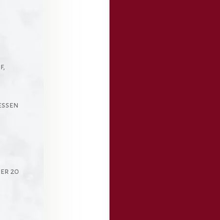
f,
essen
,
er 20