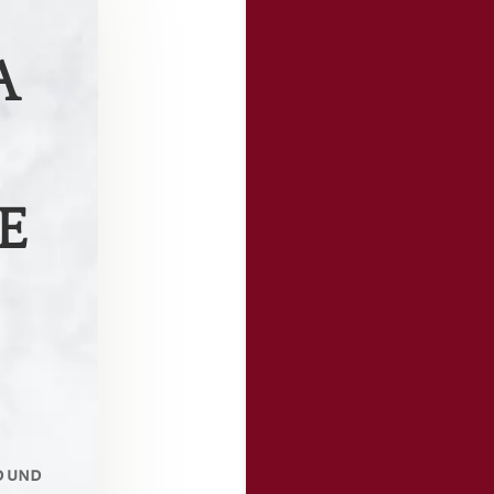
A
E
d und