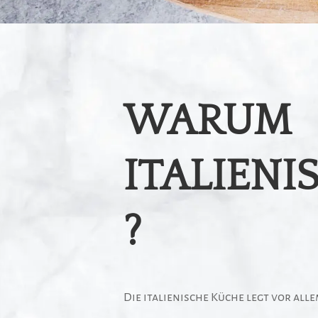
WARUM
ITALIENI
?
Die italienische Küche legt vor all