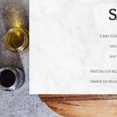
Liebe Gä
des
auf
Natürlich be
immer so fris