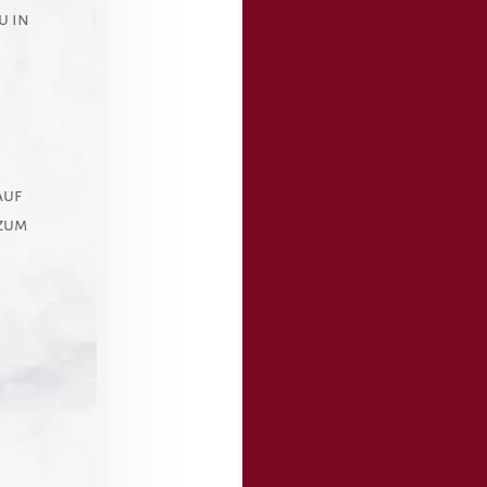
u in
auf
 zum